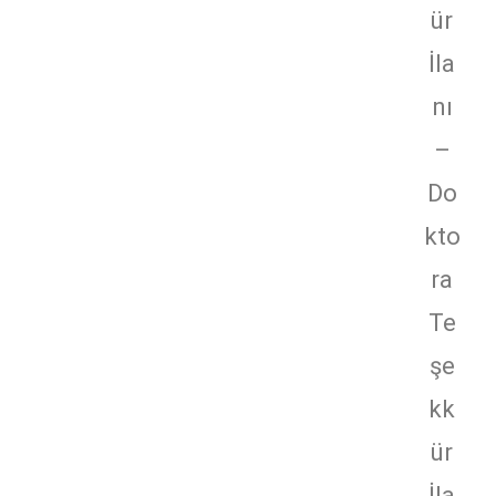
ür
İla
nı
–
Do
kto
ra
Te
şe
kk
ür
İla