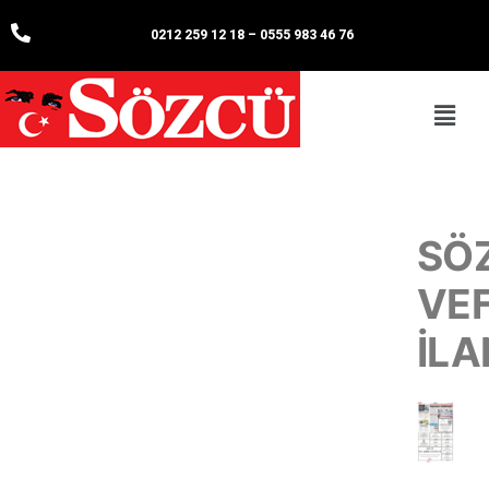
0212 259 12 18
–
0555 983 46 76
SÖ
VE
İLA