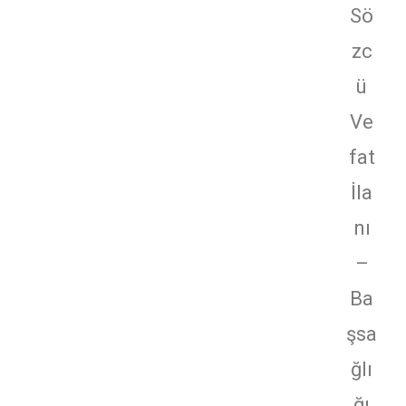
Sö
zc
ü
Ve
fat
İla
nı
–
Ba
şsa
ğlı
ğı