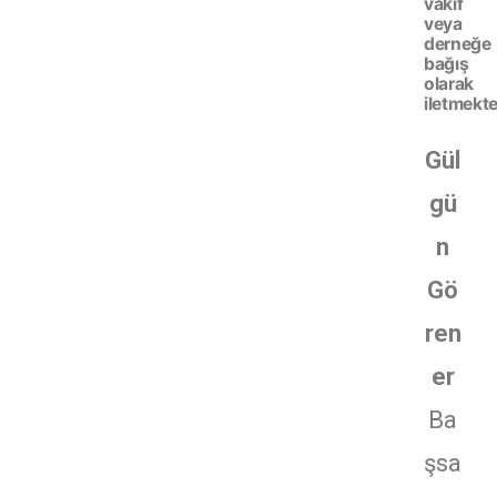
vakıf
veya
derneğe
bağış
olarak
iletmekte
Gül
gü
n
Gö
ren
er
Ba
şsa