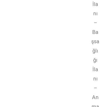
İla
nı
–
Ba
şsa
ğlı
ğı
İla
nı
–
An
ma