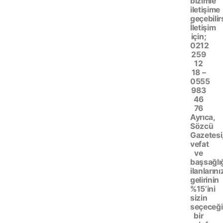
bizimle
iletişime
geçebilir
İletişim
için;
0212
259
12
18 –
0555
983
46
76
Ayrıca,
Sözcü
Gazetesi
vefat
ve
başsağlı
ilanlarını
gelirinin
%15’ini
sizin
seçeceği
bir