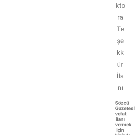
kto
ra
Te
şe
kk
ür
İla
nı
Sözcü
Gazetesi
vefat
ilanı
vermek
için