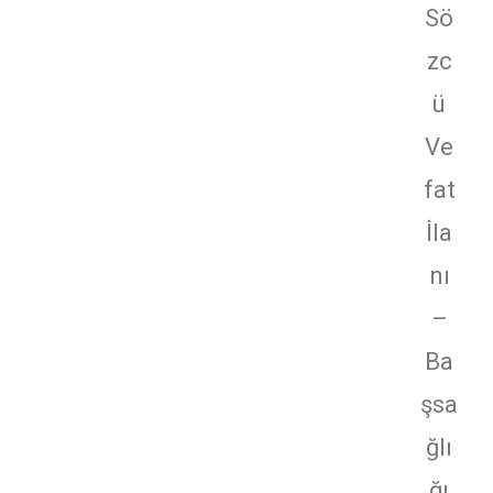
Sö
zc
ü
Ve
fat
İla
nı
–
Ba
şsa
ğlı
ğı