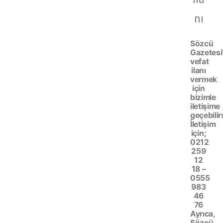
nı
Sözcü
Gazetesi
vefat
ilanı
vermek
için
bizimle
iletişime
geçebilir
İletişim
için;
0212
259
12
18 –
0555
983
46
76
Ayrıca,
Sözcü