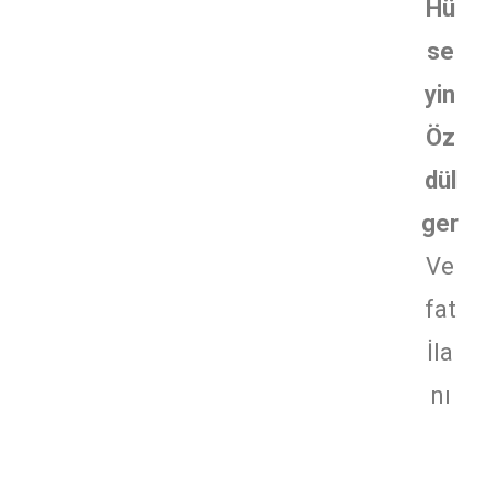
Hü
se
yin
Öz
dül
ger
Ve
fat
İla
nı