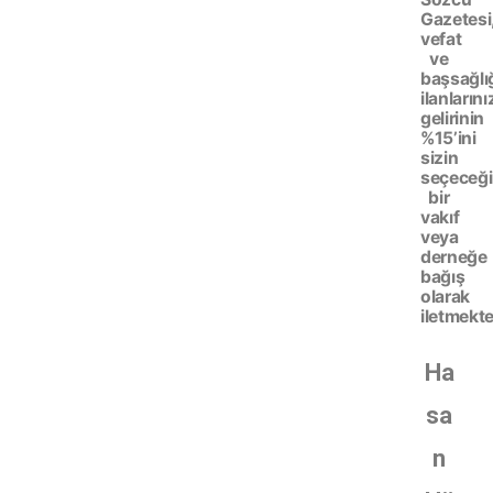
Gazetesi
vefat
ve
başsağlı
ilanlarını
gelirinin
%15’ini
sizin
seçeceği
bir
vakıf
veya
derneğe
bağış
olarak
iletmekte
Ha
sa
n