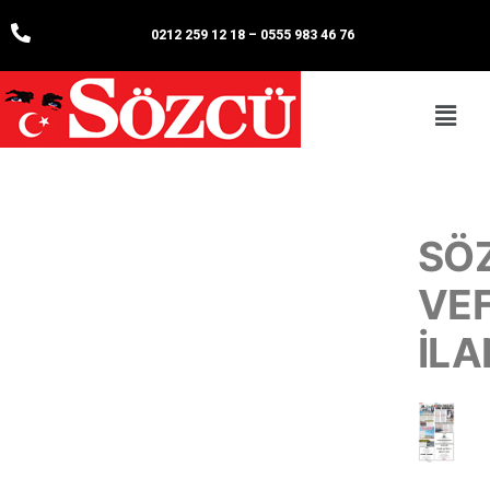
0212 259 12 18
–
0555 983 46 76
SÖ
VE
İLA