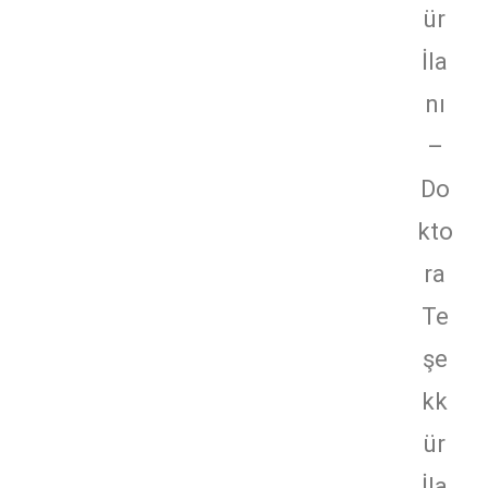
ür
İla
nı
–
Do
kto
ra
Te
şe
kk
ür
İla