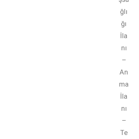
ğlı
ğı
İla
nı
–
An
ma
İla
nı
–
Te