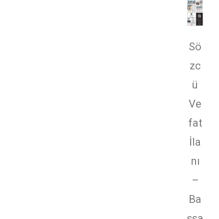
Sö
zc
ü
Ve
fat
İla
nı
–
Ba
şsa