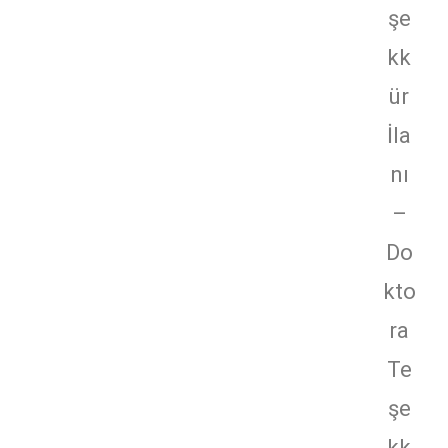
şe
kk
ür
İla
nı
–
Do
kto
ra
Te
şe
kk