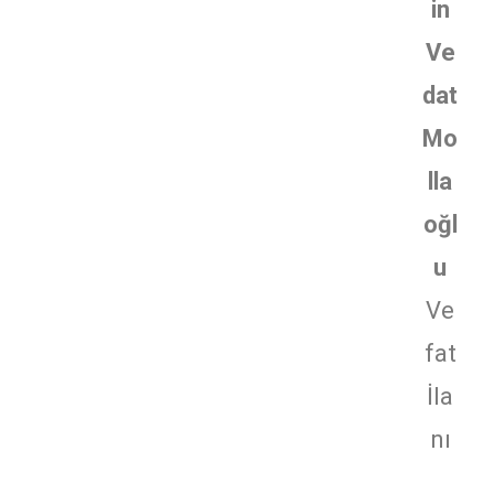
in
Ve
dat
Mo
lla
oğl
u
Ve
fat
İla
nı