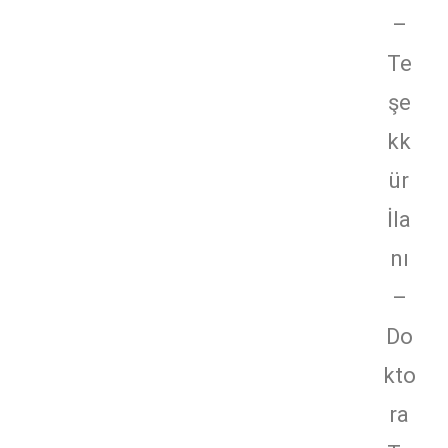
–
Te
şe
kk
ür
İla
nı
–
Do
kto
ra