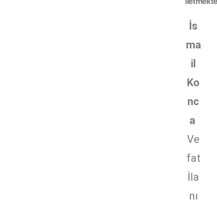
iletmekte
İs
ma
il
Ko
nc
a
Ve
fat
İla
nı