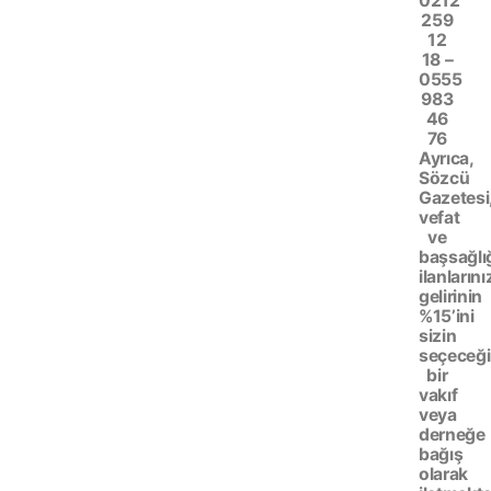
0212
259
12
18 –
0555
983
46
76
Ayrıca,
Sözcü
Gazetesi
vefat
ve
başsağlı
ilanlarını
gelirinin
%15’ini
sizin
seçeceği
bir
vakıf
veya
derneğe
bağış
olarak