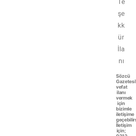
Te
şe
kk
ür
İla
nı
Sözcü
Gazetesi
vefat
ilanı
vermek
için
bizimle
iletişime
geçebilir
İletişim
için;