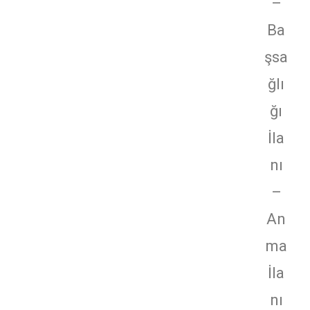
–
Ba
şsa
ğlı
ğı
İla
nı
–
An
ma
İla
nı