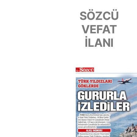
SÖZCÜ
VEFAT
İLANI