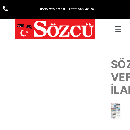
0212 259 12 18
–
0555 983 46 76
SÖ
VE
İLA