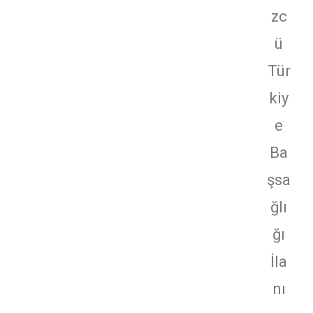
zc
ü
Tür
kiy
e
Ba
şsa
ğlı
ğı
İla
nı