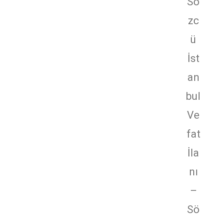
Sö
zc
ü
İst
an
bul
Ve
fat
İla
nı
–
Sö