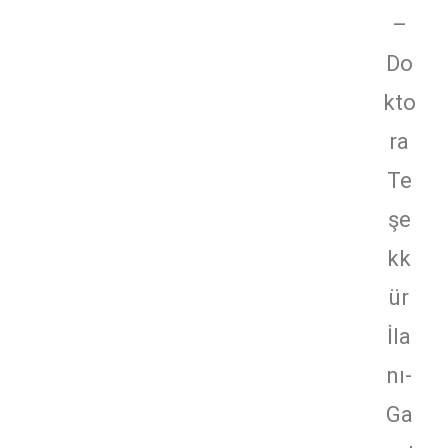
–
Do
kto
ra
Te
şe
kk
ür
İla
nı-
Ga