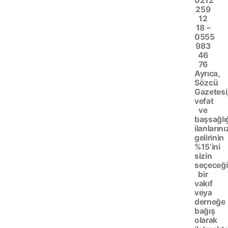
0212
259
12
18 –
0555
983
46
76
Ayrıca,
Sözcü
Gazetesi
vefat
ve
başsağlı
ilanlarını
gelirinin
%15’ini
sizin
seçeceği
bir
vakıf
veya
derneğe
bağış
olarak