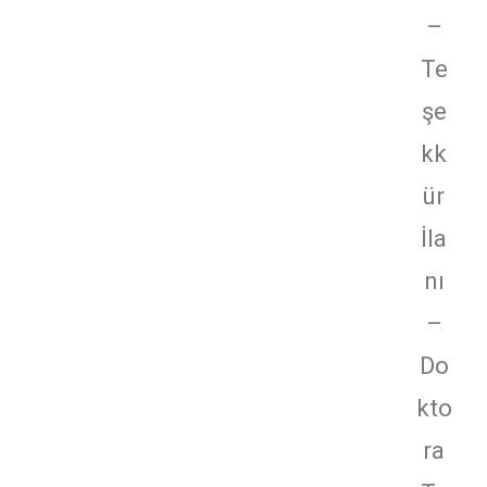
–
Te
şe
kk
ür
İla
nı
–
Do
kto
ra