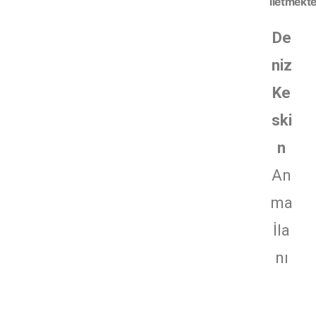
iletmekte
De
niz
Ke
ski
n
An
ma
İla
nı