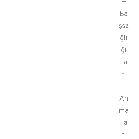
–
Ba
şsa
ğlı
ğı
İla
nı
–
An
ma
İla
nı