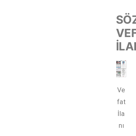
SÖ
VE
İLA
Ve
fat
İla
nı