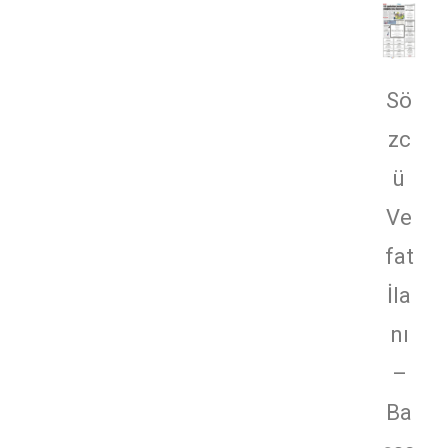
Sö
zc
ü
Ve
fat
İla
nı
–
Ba