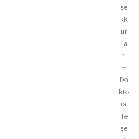
şe
kk
ür
İla
nı
–
Do
kto
ra
Te
şe