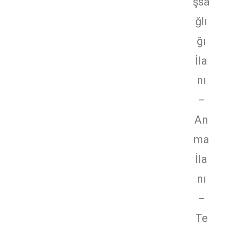
şsa
ğlı
ğı
İla
nı
–
An
ma
İla
nı
–
Te