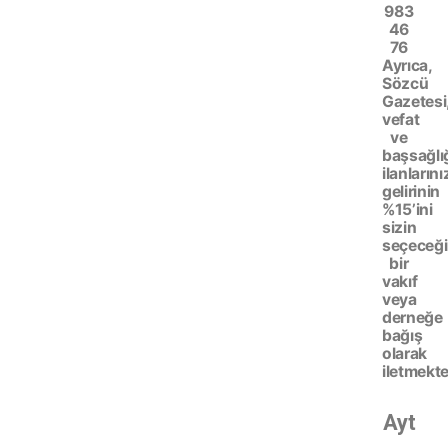
983
46
76
Ayrıca,
Sözcü
Gazetesi
vefat
ve
başsağlı
ilanlarını
gelirinin
%15’ini
sizin
seçeceği
bir
vakıf
veya
derneğe
bağış
olarak
iletmekte
Ayt