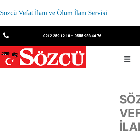
Sözcü Vefat İlanı ve Ölüm İlanı Servisi
0212 259 12 18
–
0555 983 46 76
SÖ
VE
İLA