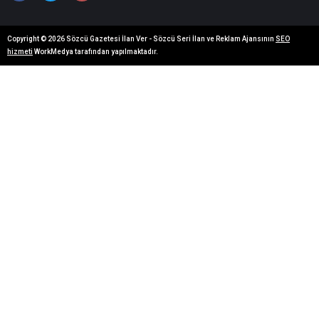
Copyright © 2026 Sözcü Gazetesi İlan Ver - Sözcü Seri İlan ve Reklam Ajansının
SEO
hizmeti
WorkMedya tarafından yapılmaktadır.