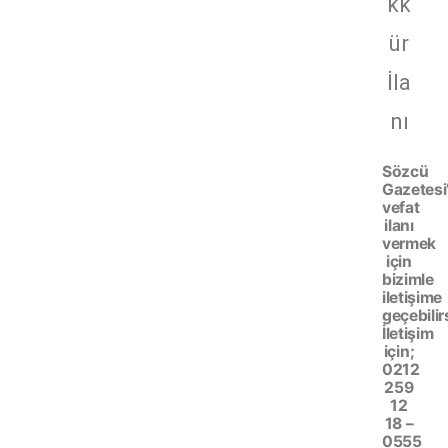
kk
ür
İla
nı
Sözcü
Gazetesi
vefat
ilanı
vermek
için
bizimle
iletişime
geçebilir
İletişim
için;
0212
259
12
18 –
0555