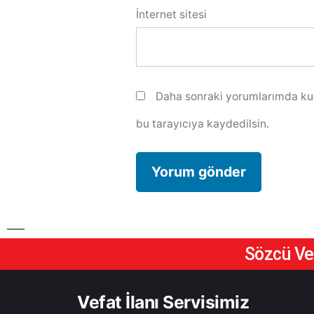
İnternet sitesi
Daha sonraki yorumlarımda kul
bu tarayıcıya kaydedilsin.
Sözcü Vef
Vefat İlanı Servisimiz