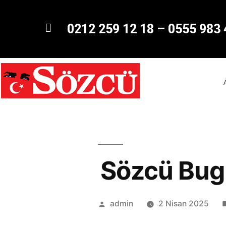
0212 259 12 18
–
0555 983 
Sözcü Bug
admin
2 Nisan 2025