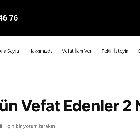
46 76
Ana Sayfa
Hakkımızda
Vefat İlanı Ver
Teklif İsteyin
ün Vefat Edenler 2 
için bir yorum bırakın