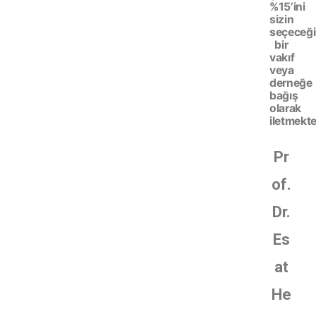
%15’ini
sizin
seçeceği
bir
vakıf
veya
derneğe
bağış
olarak
iletmekte
Pr
of.
Dr.
Es
at
He