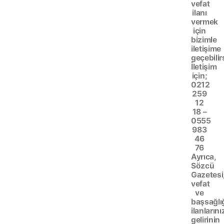
vefat
ilanı
vermek
için
bizimle
iletişime
geçebilir
İletişim
için;
0212
259
12
18 –
0555
983
46
76
Ayrıca,
Sözcü
Gazetesi
vefat
ve
başsağlı
ilanlarını
gelirinin