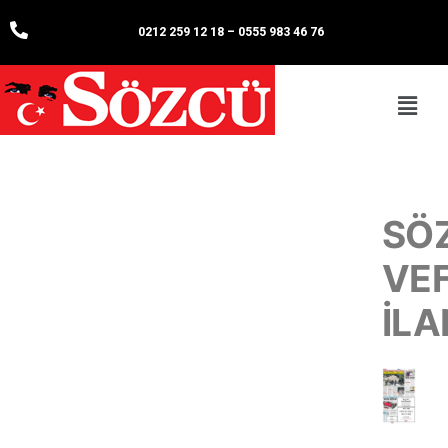
0212 259 12 18
–
0555 983 46 76
SÖ
VE
İLA