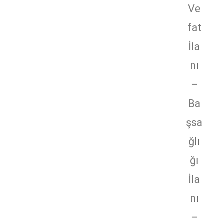
Ve
fat
İla
nı
–
Ba
şsa
ğlı
ğı
İla
nı
–