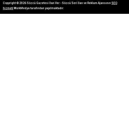
Copyright © 2026 Sözcü Gazetesi İlan Ver - Sözcü Seri İlan ve Reklam Ajansının
SEO
hizmeti
WorkMedya tarafından yapılmaktadır.