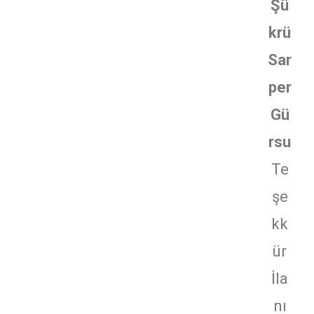
Şü
krü
Sar
per
Gü
rsu
Te
şe
kk
ür
İla
nı