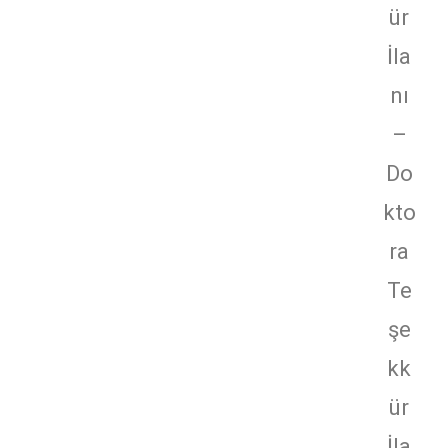
ür
İla
nı
–
Do
kto
ra
Te
şe
kk
ür
İla