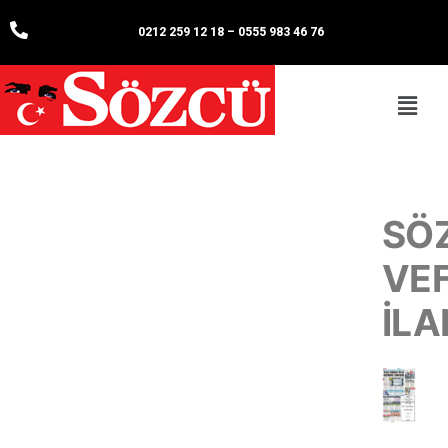
0212 259 12 18
–
0555 983 46 76
SÖ
VE
İLA