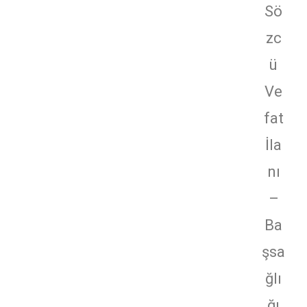
Sö
zc
ü
Ve
fat
İla
nı
–
Ba
şsa
ğlı
ğı