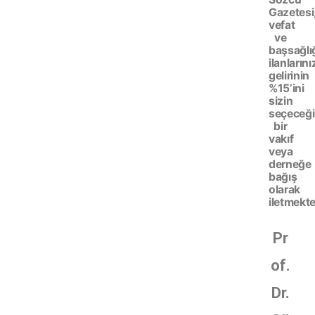
Gazetesi
vefat
ve
başsağlı
ilanlarını
gelirinin
%15’ini
sizin
seçeceği
bir
vakıf
veya
derneğe
bağış
olarak
iletmekte
Pr
of.
Dr.