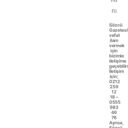
nı
Sözcü
Gazetesi
vefat
ilanı
vermek
için
bizimle
iletişime
geçebilir
İletişim
için;
0212
259
12
18 –
0555
983
46
76
Ayrıca,
Sözcü