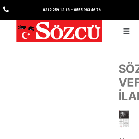
0212 259 12 18
–
0555 983 46 76
SÖ
VE
İLA