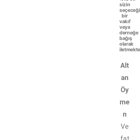
sizin
seçeceği
bir
vakıf
veya
derneğe
bağış
olarak
iletmekte
Alt
an
Öy
me
n
Ve
fat