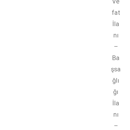
Ve
fat
İla
nı
–
Ba
şsa
ğlı
ğı
İla
nı
–