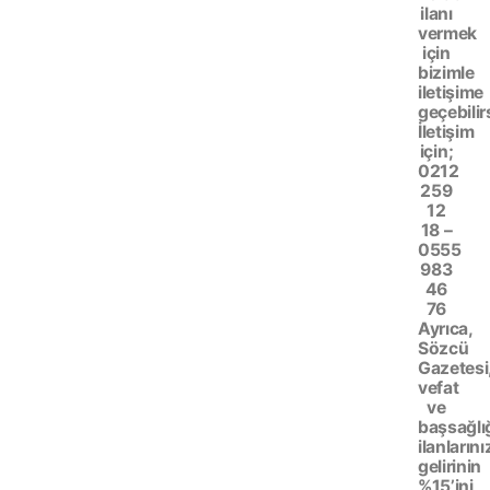
ilanı
vermek
için
bizimle
iletişime
geçebilir
İletişim
için;
0212
259
12
18 –
0555
983
46
76
Ayrıca,
Sözcü
Gazetesi
vefat
ve
başsağlı
ilanlarını
gelirinin
%15’ini