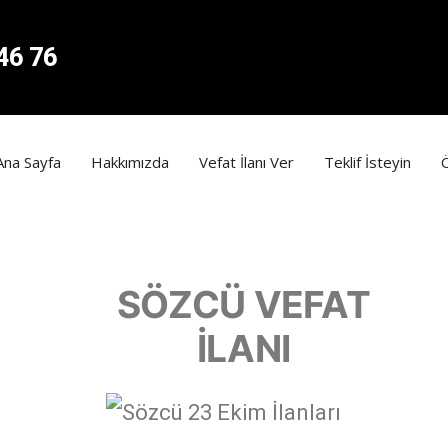
46 76
Ana Sayfa
Hakkımızda
Vefat İlanı Ver
Teklif İsteyin
SÖZCÜ VEFAT
İLANI