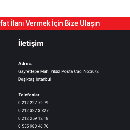
at İlanı Vermek İçin Bize Ulaşın
İletişim
Adres:
Gayrettepe Mah. Yıldız Posta Cad. No:30/2
Beşiktaş İstanbul
Telefonlar:
0 212 227 79 79
0 212 327 3 327
0 212 259 12 18
0 555 983 46 76