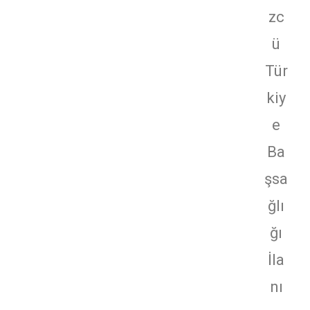
zc
ü
Tür
kiy
e
Ba
şsa
ğlı
ğı
İla
nı