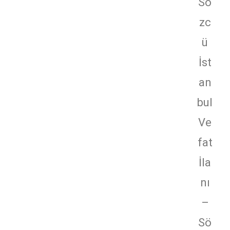
Sö
zc
ü
İst
an
bul
Ve
fat
İla
nı
–
Sö