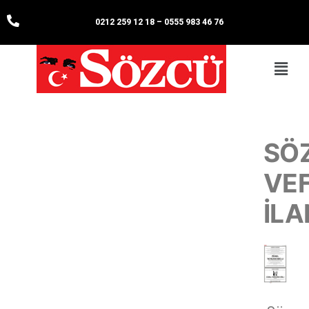
0212 259 12 18
–
0555 983 46 76
SÖ
VE
İLA