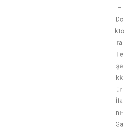
–
Do
kto
ra
Te
şe
kk
ür
İla
nı-
Ga