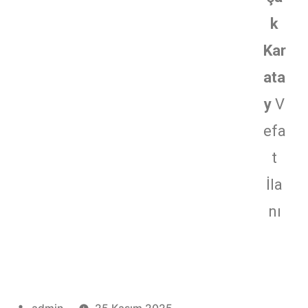
k
Kar
ata
y
V
efa
t
İla
nı