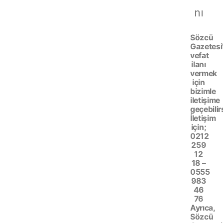
nı
Sözcü
Gazetesi
vefat
ilanı
vermek
için
bizimle
iletişime
geçebilir
İletişim
için;
0212
259
12
18 –
0555
983
46
76
Ayrıca,
Sözcü