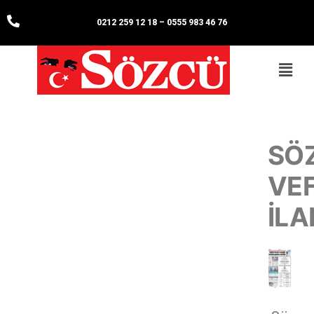
0212 259 12 18
–
0555 983 46 76
SÖ
VE
İLA