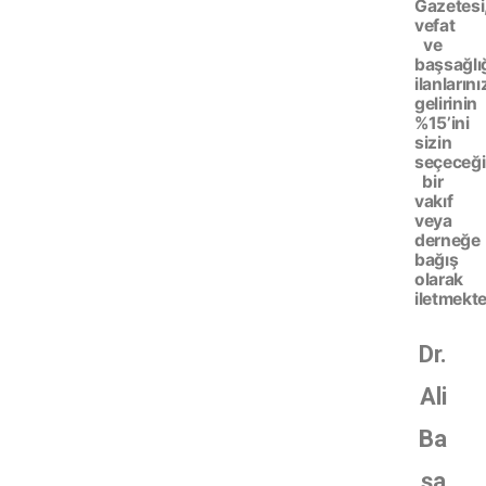
Gazetesi
vefat
ve
başsağlı
ilanlarını
gelirinin
%15’ini
sizin
seçeceği
bir
vakıf
veya
derneğe
bağış
olarak
iletmekte
Dr.
Ali
Ba
şa