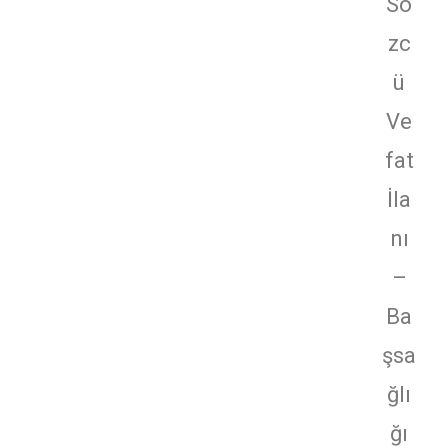
Sö
zc
ü
Ve
fat
İla
nı
–
Ba
şsa
ğlı
ğı