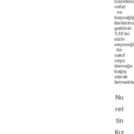
Gazetesi
vefat
ve
başsağlı
ilanlarını
gelirinin
%15’ini
sizin
seçeceği
bir
vakıf
veya
derneğe
bağış
olarak
iletmekte
Nu
ret
tin
Kız