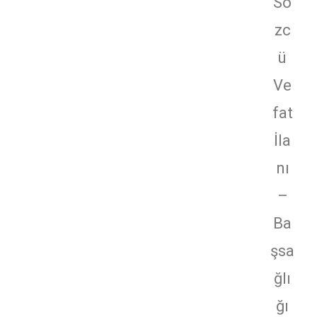
Sö
zc
ü
Ve
fat
İla
nı
–
Ba
şsa
ğlı
ğı