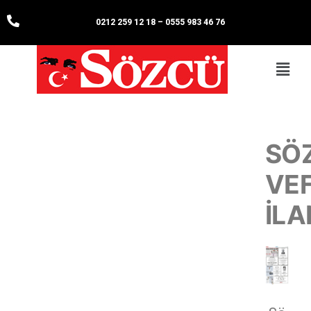
0212 259 12 18
–
0555 983 46 76
SÖ
VE
İLA