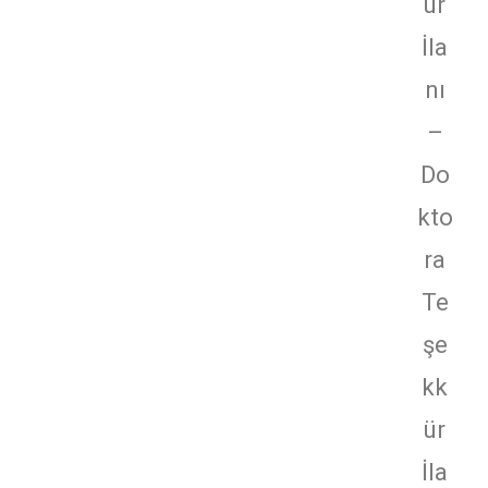
ür
İla
nı
–
Do
kto
ra
Te
şe
kk
ür
İla