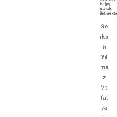
bağış
olarak
iletmekte
Se
rka
n
Yıl
ma
z
Ve
fat
ve