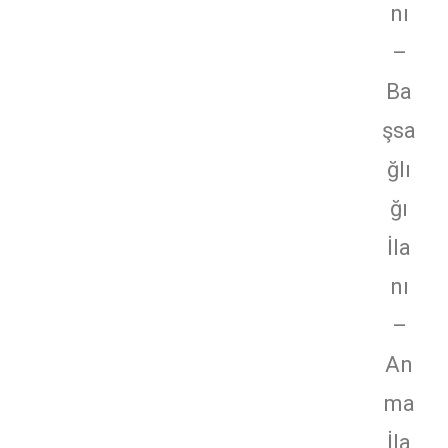
nı
–
Ba
şsa
ğlı
ğı
İla
nı
–
An
ma
İla