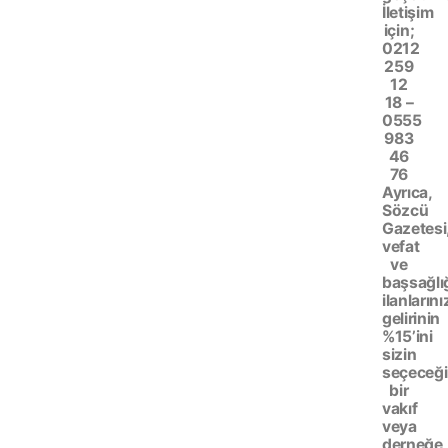
İletişim
için;
0212
259
12
18 –
0555
983
46
76
Ayrıca,
Sözcü
Gazetesi
vefat
ve
başsağlı
ilanlarını
gelirinin
%15’ini
sizin
seçeceği
bir
vakıf
veya
derneğe