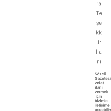
ra
Te
şe
kk
ür
İla
nı
Sözcü
Gazetesi
vefat
ilanı
vermek
için
bizimle
iletişime
geçebilir