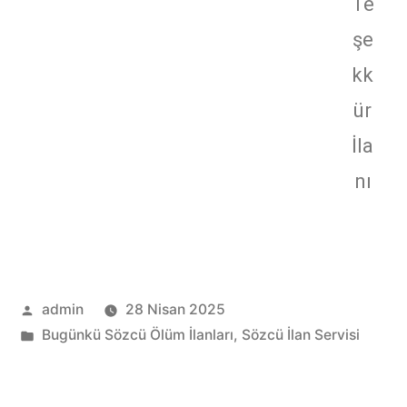
Te
şe
kk
ür
İla
nı
admin
28 Nisan 2025
Bugünkü Sözcü Ölüm İlanları
,
Sözcü İlan Servisi