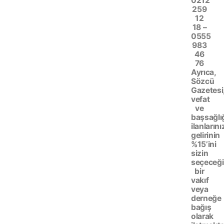
0212
259
12
18 –
0555
983
46
76
Ayrıca,
Sözcü
Gazetesi
vefat
ve
başsağlı
ilanlarını
gelirinin
%15’ini
sizin
seçeceği
bir
vakıf
veya
derneğe
bağış
olarak