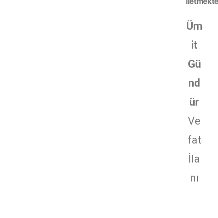
iletmekte
Üm
it
Gü
nd
ür
Ve
fat
İla
nı