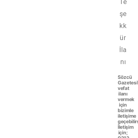
Te
şe
kk
ür
İla
nı
Sözcü
Gazetesi
vefat
ilanı
vermek
için
bizimle
iletişime
geçebilir
İletişim
için;