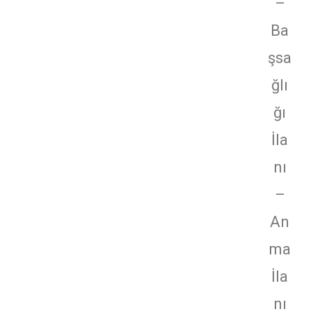
–
Ba
şsa
ğlı
ğı
İla
nı
–
An
ma
İla
nı